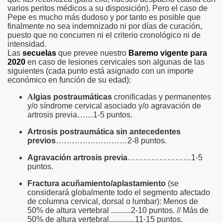
varios peritos médicos a su disposición). Pero el caso de
Pepe es mucho más dudoso y por tanto es posible que
finalmente no sea indemnizado ni por días de curación,
puesto que no concurren ni el criterio cronológico ni de
intensidad.
Las
secuelas
que prevee nuestro
Baremo vigente para
2020
en caso de lesiones cervicales son algunas de las
siguientes (cada punto está asignado con un importe
económico en función de su edad):
A
lgias postraumáticas
cronificadas y permanentes
y/o síndrome cervical asociado y/o agravación de
artrosis previa……1-5 puntos.
Artrosis postraumática sin antecedentes
previos
………………………2-8 puntos.
Agravación artrosis previa
……………………1-5
puntos.
Fractura acuñamiento/aplastamiento
(se
considerará globalmente todo el segmento afectado
de columna cervical, dorsal o lumbar): Menos de
50% de altura vertebral ..........2-10 puntos. // Más de
50% de altura vertebral.............11-15 puntos.