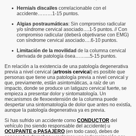
Hernia/s discal/es
correlacionable con el
accidente………1-15 puntos.
Algias postraumáticas
: Sin compromiso radicular
y/o síndrome cervical asociado….1-5 puntos. // Con
compromiso radicular (deberá objetivarse con EMG)
con síndrome cervical asociado….6-10 puntos.
Limitación de la movilidad
de la columna cervical
derivada de patología ósea……....5-15 puntos.
En relación a la existencia de una patología degenerativa
previa a nivel cervical (
artrosis cervica
l
) es posible que
personas que tiene una patología previa a nivel cervical y
que, previamente, están asintomáticas, a raíz de un
impacto, donde se produce un latigazo cervical fuerte, se
empieza a presentar dolor y sintomatología. Un
mecanismos de flexoextensión de la columna puede
despertar una sintomatología de dolor que antes no existía,
aunque la patología degenerativa ya es previa.
Si has sufrido un accidente
como
CONDUCTOR
del
vehículo (no siendo responsable del accidente) u
OCUPANTE o PASAJERO
(en todo caso), debes de