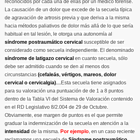
reconocidos por cada una de ellas por un médico forense.
La causación de un dolor que excede de la secuela típica
de agravación de artrosis previa y que deriva a la misma
hacia métodos paliativos de dolor más allá de lo que sería
habitual en tal lesión, le otorga una autonomía al
síndrome postraumático cervical
susceptible de ser
considerado como secuela independiente. El denominado
síndrome de latigazo cervical
en cuanto secuela, sólo
debe ser admitido cuando se den al menos dos
circunstancias
(cefaleás, vértigos, mareos, dolor
cervical o cervicalgia)
....
Esta secuela tiene asignados
para su valoración una puntuación de de 1 a 8 puntos
dentro de la Tabla VI del Sistema de Valoración contenido
en el RD Legislativo 8/2.004 de 29 de Octubre.
Obviamente, ese margen de puntos es el que permite
graduar la indemnización de la secuela en atención a la
intensidad
de la misma.
Por ejemplo
, en un caso reciente
reclamamos una secuela de
Síndrome postraumático